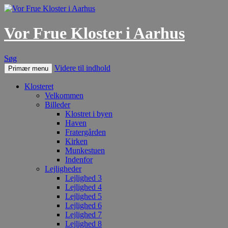
Vor Frue Kloster i Aarhus
Søg
Videre til indhold
Primær menu
Klosteret
Velkommen
Billeder
Klostret i byen
Haven
Fratergården
Kirken
Munkestuen
Indenfor
Lejligheder
Lejlighed 3
Lejlighed 4
Lejlighed 5
Lejlighed 6
Lejlighed 7
Lejlighed 8