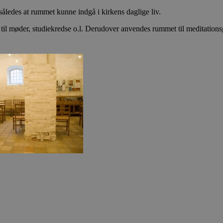
ledes at rummet kunne indgå i kirkens daglige liv.
 til møder, studiekredse o.l. Derudover anvendes rummet til meditationsg