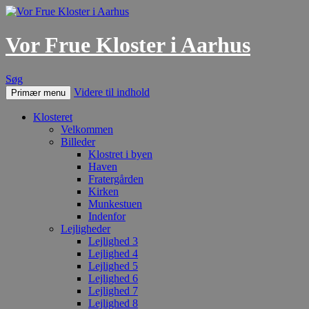
Vor Frue Kloster i Aarhus
Søg
Videre til indhold
Primær menu
Klosteret
Velkommen
Billeder
Klostret i byen
Haven
Fratergården
Kirken
Munkestuen
Indenfor
Lejligheder
Lejlighed 3
Lejlighed 4
Lejlighed 5
Lejlighed 6
Lejlighed 7
Lejlighed 8