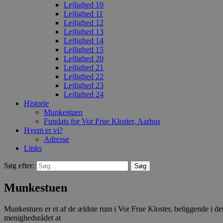
Lejlighed 10
Lejlighed 11
Lejlighed 12
Lejlighed 13
Lejlighed 14
Lejlighed 15
Lejlighed 20
Lejlighed 21
Lejlighed 22
Lejlighed 23
Lejlighed 24
Historie
Munkestuen
Fundats for Vor Frue Kloster, Aarhus
Hvem er vi?
Adresse
Links
Søg efter:
Munkestuen
Munkestuen er et af de ældste rum i Vor Frue Kloster, beliggende i d
menighedsrådet at